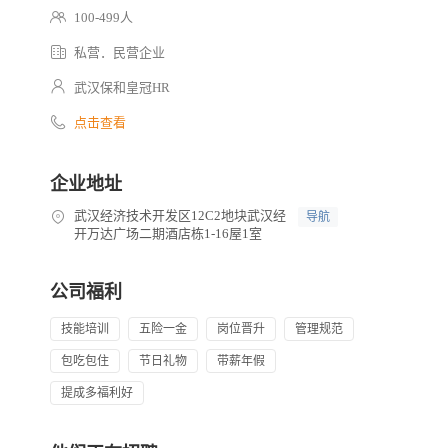
100-499人
私营．民营企业
武汉保和皇冠HR
点击查看
企业地址
武汉经济技术开发区12C2地块武汉经
导航
开万达广场二期酒店栋1-16屋1室
公司福利
技能培训
五险一金
岗位晋升
管理规范
包吃包住
节日礼物
带薪年假
提成多福利好