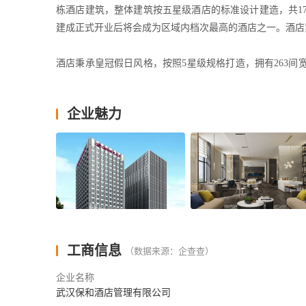
栋酒店建筑，整体建筑按五星级酒店的标准设计建造，共17层
建成正式开业后将会成为区域内档次最高的酒店之一。酒店
酒店秉承皇冠假日风格，按照5星级规格打造，拥有263
惬意。入住行政客房及套房的宾客还可尊享行政酒廊的专属
企业魅力
1000平米的无柱式大宴会厅以及3个独立可拆分组合的多
队都将协助宾客处理一切会议相关事务，是举办大型宴会
独具匠心的饕餮美食；闲暇时光，在大堂酒吧品酌招牌鸡尾
的室内恒温游泳池，为宾客提供舒活放松的伸展空间。
地铁路线 
3号线体育中心站B出口直行50米
工商信息
（数据来源：企查查）
人才专线 ：027-84818888-6555 
企业名称
武汉保和酒店管理有限公司
微信号：cpwhhr