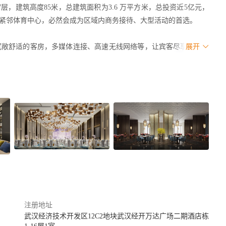
，建筑高度85米，总建筑面积为3.6 万平方米，总投资近5亿元，
紧邻体育中心，必然会成为区域内商务接待、大型活动的首选。
间宽敞舒适的客房，多媒体连接、高速无线网络等，让宾客尽享舒适与
展开
服务，远眺太子湖，小酌一番，赏尽美景。
功能厅，先进的会议设施，一应俱全的硬件设备以及专业的会议策划团
，会议和婚宴的理想场所。酒店配备极具特色的餐厅，可为宾客奉上
酒和精致下午茶，尽享惬意的环境。先进的品牌运动设施，20米长
注册地址
武汉经济技术开发区12C2地块武汉经开万达广场二期酒店栋