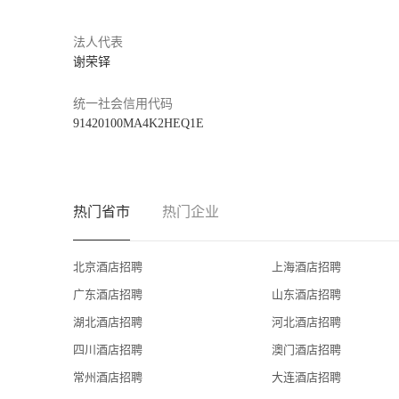
联系人：董女士
法人代表
公开招聘日：每周一至周五 9：00-12：00   14：00-17：00  
谢荣铎
微信二维码：武汉保和皇冠假日酒店HR
统一社会信用代码
91420100MA4K2HEQ1E
热门省市
热门企业
北京酒店招聘
上海酒店招聘
广东酒店招聘
山东酒店招聘
湖北酒店招聘
河北酒店招聘
四川酒店招聘
澳门酒店招聘
常州酒店招聘
大连酒店招聘