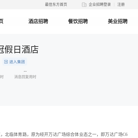
最佳东方首页
企业招聘登录
注册
页
酒店招聘
餐饮招聘
美业招聘
冠假日酒店
团
--
时
消息回复用时
，北临体育路，原为经开万达广场综合体业态之一，即万达广场C6