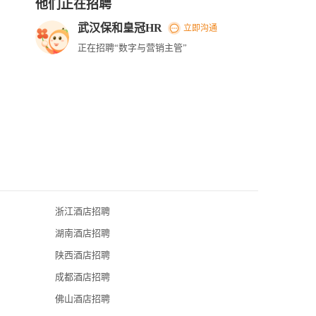
他们正在招聘
武汉保和皇冠HR
立即沟通
正在招聘“数字与营销主管”
浙江酒店招聘
武汉光谷希尔
湖南酒店招聘
武汉富力威斯
陕西酒店招聘
武汉香格里拉
成都酒店招聘
武汉联投丽笙
佛山酒店招聘
湖北楚天粤海