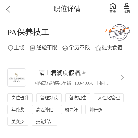
职位详情
2.4千-2.8千
PA保养技工
上饶
经验不限
学历不限
提供食宿
三清山君澜度假酒店
国内高端酒店/5星级
|
100-499人
|
国内上市公司
岗位晋升
管理规范
包吃包住
人性化管理
年终奖
高温补贴
领导好
帅哥多
美女多
技能培训