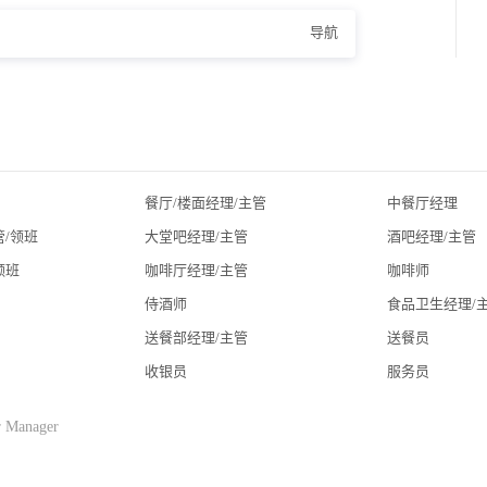
导航
餐厅/楼面经理/主管
中餐厅经理
管/领班
大堂吧经理/主管
酒吧经理/主管
领班
咖啡厅经理/主管
咖啡师
侍酒师
食品卫生经理/
送餐部经理/主管
送餐员
收银员
服务员
Manager