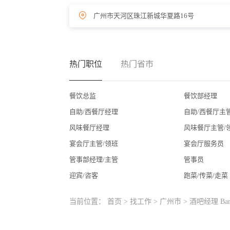
广州市天河区珠江新城华夏路16号
热门职位
热门省市
餐饮总监
餐饮部经理
自助/西餐厅经理
自助/西餐厅主
风味餐厅经理
风味餐厅主管/
宴会厅主管/领班
宴会厅服务员
管事部经理/主管
管事员
迎宾/咨客
跑菜/传菜/走菜
当前位置：
首页
>
找工作
>
广州市
> 酒吧经理 Bar 