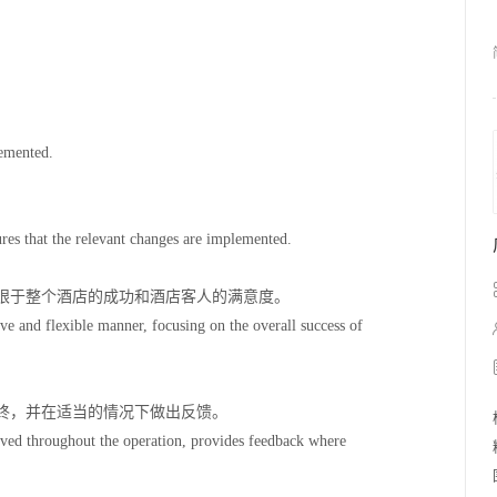
emented.
。
res that the relevant changes are implemented.
眼于整个酒店的成功和酒店客人的满意度。
ve and flexible manner, focusing on the overall success of
终，并在适当的情况下做出反馈。
rved throughout the operation, provides feedback where