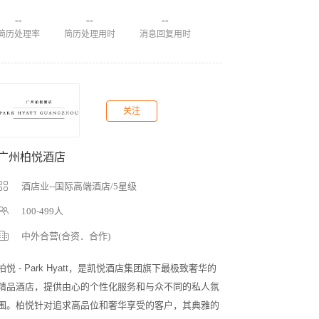
--
--
--
简历处理率
简历处理用时
消息回复用时
关注
广州柏悦酒店
酒店业--国际高端酒店/5星级
100-499人
中外合营(合资．合作)
柏悦 - Park Hyatt，是凯悦酒店集团旗下最极致奢华的
精品酒店，提供由心的个性化服务和与众不同的私人氛
围。柏悦针对追求高品位和奢华享受的客户，其典雅的