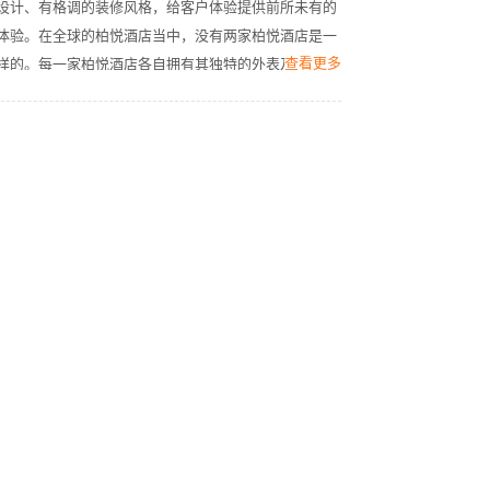
设计、有格调的装修风格，给客户体验提供前所未有的
体验。在全球的柏悦酒店当中，没有两家柏悦酒店是一
查看更多
样的。每一家柏悦酒店各自拥有其独特的外表及魅力，
均以制造难忘的体验为目标。广州柏悦酒店坐落于鸟瞰
城市新核心及中央商务区的富力盈凯广场53层之上，尽
揽羊城醉人美景，为城市的风景线徒添华丽之魅。毗邻
历史悠久的珠江河畔，酒店置于珠江新城中最优越地
段，与广州塔、广州歌剧院及独具魅力的花城广场并美
为邻。酒店交通便利，与白云国际机场距离40公里，与
广州东站相距不过3公里。专为品味不凡的旅者而设，
广州柏悦酒店将会成为最受欢迎的私人府邸，融合奢华
设备及时尚设施，这里定将成为广州的新焦点。酒店拥
有206间宽敞奢适的现代化客房，包括35间套房，将在
日新月异的城市中为您营造温暖如初的惬意居所。顶层
各种卓越精美的饮食静候您的光临，包括一间市内最高
的露天屋顶酒吧，其180度观景视角可尽享城市和珠江
壮丽景色。别具匠心的菜肴采用最新鲜的当季食材，以