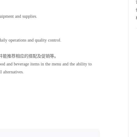
uipment and supplies.
ily operations and quality control.
并能推荐相应的搭配及促销等。
od and beverage items in the menu and the ability to
alternatives.