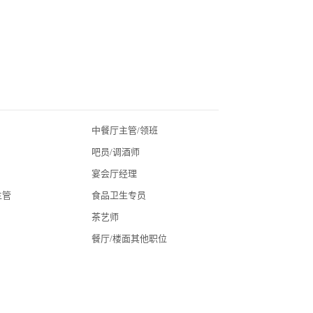
中餐厅主管/领班
北京酒店招聘
吧员/调酒师
广东酒店招聘
宴会厅经理
湖北酒店招聘
主管
食品卫生专员
四川酒店招聘
茶艺师
常州酒店招聘
餐厅/楼面其他职位
广州酒店招聘
海口酒店招聘
昆明酒店招聘
全国酒店招聘