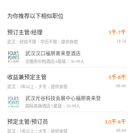
为你推荐以下相似职位
预订主管/经理
5千-7千
14:54
武汉
经验不限
学历不限
提供食宿
|
|
|
武汉汉口福朋喜来登酒店
全服务中档酒店/4星级
|
50-99人
收益兼预定主管
5千-8千
08-06
武汉
3年以上
大专
提供食宿
|
|
|
武汉光谷科技会展中心福朋喜来登
国际高端酒店/5星级
|
50-99人
预定主管/预订员
3.5千-6千
08-04
武汉
1年以上
大专
提供食宿
|
|
|