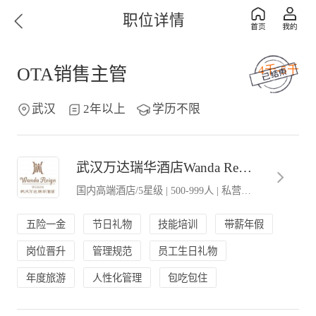
职位详情
4千-5千
OTA销售主管
武汉
2年以上
学历不限
武汉万达瑞华酒店Wanda Reign Wuhan
国内高端酒店/5星级
|
500-999人
|
私营．民营企业
五险一金
节日礼物
技能培训
带薪年假
岗位晋升
管理规范
员工生日礼物
年度旅游
人性化管理
包吃包住