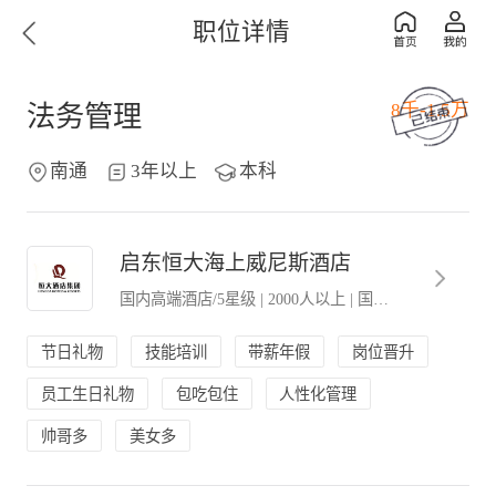
职位详情
8千-1.5万
法务管理
南通
3年以上
本科
启东恒大海上威尼斯酒店
国内高端酒店/5星级
|
2000人以上
|
国内上市公司
节日礼物
技能培训
带薪年假
岗位晋升
员工生日礼物
包吃包住
人性化管理
帅哥多
美女多