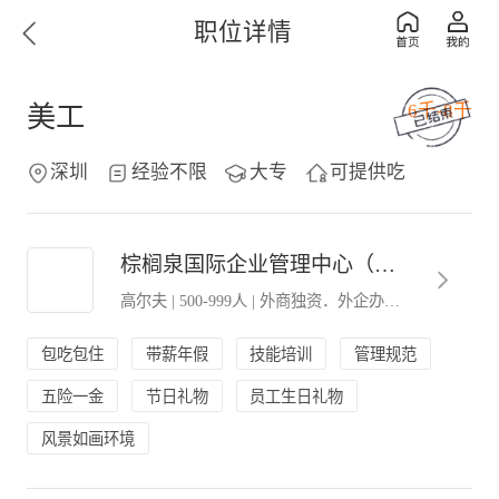
职位详情
6千-8千
美工
深圳
经验不限
大专
可提供吃
棕榈泉国际企业管理中心（深圳）有限公司
高尔夫
|
500-999人
|
外商独资．外企办事处
包吃包住
带薪年假
技能培训
管理规范
五险一金
节日礼物
员工生日礼物
风景如画环境