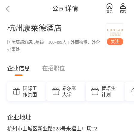
公司详情
杭州康莱德酒店
关注
国际高端酒店/5星级
100-499人
外商独资．外企
|
|
办事处
企业信息
在招职位
国际工
希尔顿
管培生
作氛围
大学
计划
企业地址
杭州市上城区新业路228号来福士广场T2