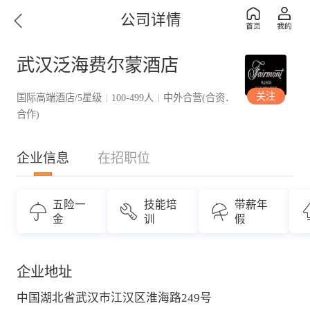
公司详情
武汉泛海费尔蒙酒店
关注
国际高端酒店/5星级
100-499人
中外合营(合资．
|
|
合作)
企业信息
在招职位
五险一
技能培
带薪年
金
训
假
企业地址
中国湖北省武汉市江汉区淮海路249号