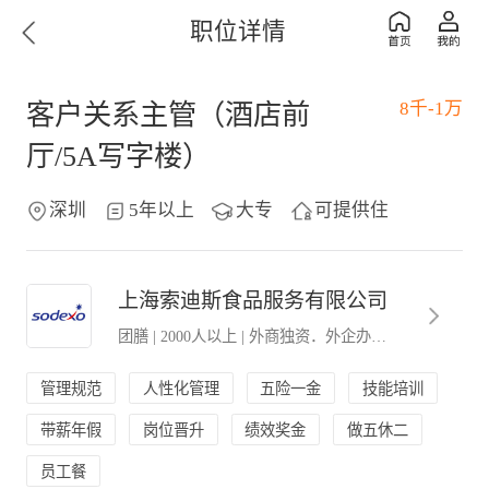
职位详情
8千-1万
客户关系主管（酒店前
厅/5A写字楼）
深圳
5年以上
大专
可提供住
上海索迪斯食品服务有限公司
团膳
|
2000人以上
|
外商独资．外企办事处
管理规范
人性化管理
五险一金
技能培训
带薪年假
岗位晋升
绩效奖金
做五休二
员工餐