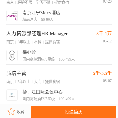
07-20
南京
经验不限
学历不限
提供食宿
|
|
|
南京江宁Moxy酒店
精品酒店
|
50-99人
人力资源部经理HR Manager
8千-1万
05-12
南京
5年以上
本科
提供食宿
|
|
|
裸心岭
国内高端酒店/5星级
|
100-499人
质培主管
5千-5.5千
08-07
南京
2年以上
大专
提供食宿
|
|
|
扬子江国际会议中心
国内高端酒店/5星级
|
100-499人
投递简历
收藏