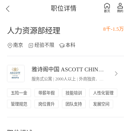
职位详情
8千-1.5万
人力资源部经理
南京
经验不限
本科
雅诗阁中国 ASCOTT CHINA（华东区）
服务式公寓
|
2000人以上
|
外商独资．外企办事处
五险一金
带薪年假
技能培训
人性化管理
管理规范
岗位晋升
团队支持
发展空间