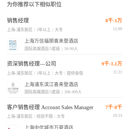
为你推荐以下相似职位
销售经理
8千-1万
12:09
上海-浦东新区
3年以上
大专
|
|
上海万信福朋喜来登酒店
国际高端酒店/5星级
|
50-99人
资深销售经理—公司
9千-1.1万
11:21
上海-浦东新区
3年以上
大专
提供食宿
|
|
|
上海浦东滨江喜来登酒店
国际高端酒店/5星级
|
100-499人
客户销售经理 Account Sales Manager
7千-8千
10:53
上海-浦东新区
经验不限
大专
|
|
上海中优城市万豪酒店