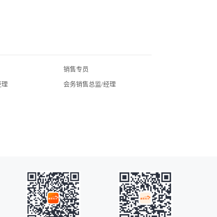
cities of AsiaPacific, Europe and the Gulf region. Its 
portfolio spans over 89 cities morethan 24 countries. 
The company operates three brands – Ascott, 
Citadines andSomerset.Ascott is also the largest 
internationalserviced residence owner-operator in 
China, with 68 properties over 12,000units in Beijing, 
销售专员
北京酒店招聘
Changsha, Chengdu, Chongqing, Dalian, Foshan, 
经理
会务销售总监/经理
广东酒店招聘
Guangzhou,Hangzhou, Hefei, Nanjing, Shanghai, 
湖北酒店招聘
Shenyang, Shenzhen, Suzhou, Taiyuan,Tianjin, 
Wuhan, Wuxi, Xi’an, Xiamen, Yinchuan, Hong Kong 
四川酒店招聘
and Macau. Ascott,?a wholly-owned subsidiary 
常州酒店招聘
ofCapitaLand Limited, is headquartered in Singapore. 
广州酒店招聘
It pioneered Asia Pacific'sfirst international-class 
海口酒店招聘
serviced residence in1984. In 2006, it establishedthe 
昆明酒店招聘
world's first Pan-Asian serviced residence real estate 
investment trust,Ascott Residence Trust. Today, the 
全国酒店招聘
company boasts 30-year industry track recordand 
苏州酒店招聘
serviced residence brands that enjoy recognition 