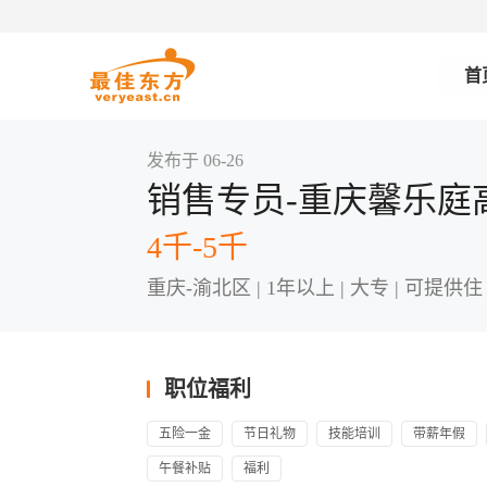
首
发布于 06-26
销售专员-重庆馨乐庭
4千-5千
重庆-渝北区 | 1年以上 | 大专 | 可提供住 
职位福利
五险一金
节日礼物
技能培训
带薪年假
午餐补贴
福利