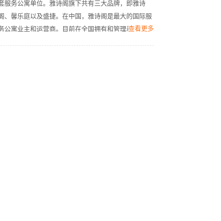
套服务公寓单位。雅诗阁旗下共有三大品牌，即雅诗
阁、馨乐庭以及盛捷。在中国，雅诗阁是最大的国际服
查看更多
务公寓业主和运营商。目前在全国拥有和管理着68个物
业，逾12,000套服务公寓单位，分布在北京、长沙、成
都、重庆、大连、佛山、广州、杭州、合肥、南京、上
海、沈阳、深圳、苏州、太原、天津、武汉、无锡、西
安、厦门、银川、香港和澳门。雅诗阁是凯德集团旗下
的全资子公司，总部设在新加坡。1984年，雅诗阁推出
了亚太地区的首个世界级服务公寓。2006年，雅诗阁成
立了全球首个亚太区服务公寓房地产信托基金——雅诗
阁公寓信托。经过30年的耕耘与发展，今日的雅诗阁在
服务公寓行业中备受推崇，在国际上稳占领导地位。雅
诗阁官网：www.the-ascott.com雅诗阁中国官网：
www.ascottchina.com?About Ascott China?The Ascott 
Limited (Ascott) is theworld's largest international 
serviced residence owner-operator with more than256 
properties over 38,000 serviced residence units in key 