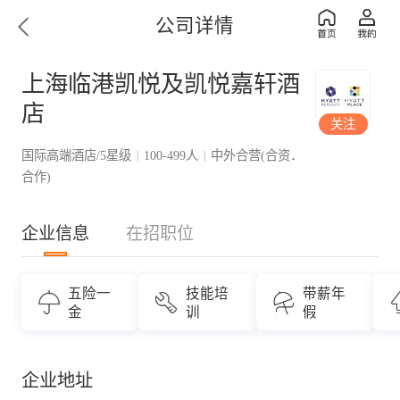
公司详情
上海临港凯悦及凯悦嘉轩酒
店
关注
国际高端酒店/5星级
100-499人
中外合营(合资．
|
|
合作)
企业信息
在招职位
五险一
技能培
带薪年
金
训
假
企业地址