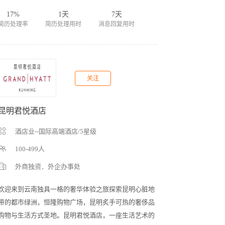
17%
1天
7天
简历处理率
简历处理用时
消息回复用时
关注
昆明君悦酒店
酒店业--国际高端酒店/5星级
100-499人
外商独资．外企办事处
欢迎来到云南独具一格的奢华体验之旅探索昆明心脏地
带的都市绿洲，恒隆购物广场，昆明炙手可热的奢侈品
购物与生活方式圣地。昆明君悦酒店，一座生活艺术的