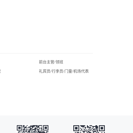
前台主管/领班
北京酒店招聘
管
礼宾员/行李员/门童/机场代表
广东酒店招聘
湖北酒店招聘
四川酒店招聘
常州酒店招聘
广州酒店招聘
海口酒店招聘
昆明酒店招聘