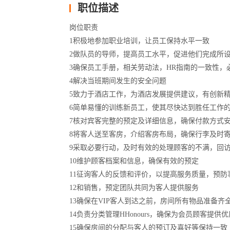
职位描述
岗位职责
1积极地参加职业培训，让员工保持水平一致
2做队员的导师，提高员工水平，促进他们完成所
3确保员工手册，相关劳动法，HR指南的一致性，
4解决当班期间发生的安全问题
5致力于酒店工作，为酒店发展提供建议，有创新
6简单易懂的训练新员工，使其尽快达到胜任工作
7核对宾客完整的预定及详细信息，确保付款方式
8将客人送至客房，介绍客房布局，确保行李及时
9采取必要行动，及时有效的处理顾客的不满，回
10维护顾客档案和信息，确保有效的预定
11征询客人的反馈和评价，以提高服务质量，预防
12和销售，预定团队共同为客人提供服务
13确保在VIP客人到达之前，房间所有物品准备齐全
14负责分类管理HHonours，确保为会员顾客提供
15确保房间的分配与客人的预订及喜好等保持一致