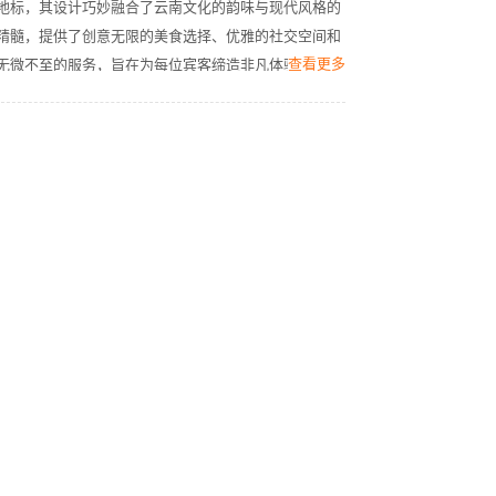
地标，其设计巧妙融合了云南文化的韵味与现代风格的
精髓，提供了创意无限的美食选择、优雅的社交空间和
查看更多
无微不至的服务，旨在为每位宾客缔造非凡体验。无论
是商务之旅还是休闲度假，昆明君悦酒店都是宾客体验
昆明蓬勃活力和文化魅力、留下美好记忆的理想之选。
昆明君悦酒店拥有331间豪华的住宅风格客房和套房，
每一间都精心设计，融合了云南的传统美学和现代舒适
性。我们的客房类型多样，满足不同宾客的需求和偏
好。