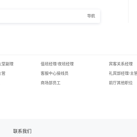
导航
大堂副理
值班经理/夜班经理
宾客关系经理
主管
客服中心接线员
礼宾部经理/主
员
商场部员工
前厅其他职位
联系我们