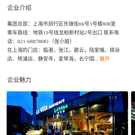
企业介绍
集团总部：上海市闵行区先锋街66号3号楼808室

乘车路线：地铁10号线龙柏新村站2号出口 联系电
话：021-68878081（张小姐）

在上海的门店：临港，张江，碧云，陆家嘴、缤谷
店、杨浦店、静安寺，爱琴海，长宁国
...
 展开
企业魅力
1
/
3