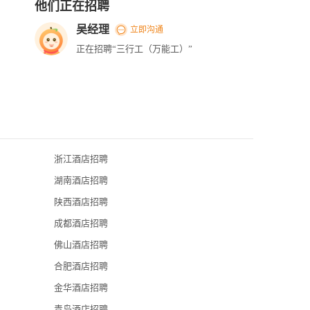
他们正在招聘
吴经理
立即沟通
正在招聘“三行工（万能工）”
浙江酒店招聘
厦门希尔顿逸
湖南酒店招聘
厦门日航酒店
陕西酒店招聘
厦门佰翔酒店
成都酒店招聘
厦门香格里拉
佛山酒店招聘
厦门安达仕酒
合肥酒店招聘
厦门W酒店
金华酒店招聘
青岛酒店招聘