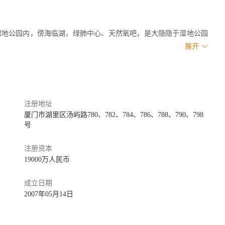
湿地公园内，傍海临湖，绿肺中心、天然氧吧，是大隐隐于湿地公园
展开
湾悦城、五缘湾商业街等，周边有五缘湾游艇中心、环湾步道等十多
步、摄影、骑行等休闲娱乐活动。
，你有机会学习高规格的国宾馆服务与精细化管理，专业完善的集团和
、职业履历可圈可点。
注册地址
隐世不隐才，大胆秀出来，YYDS！
厦门市湖里区汤屿路780、782、784、786、788、790、798
号
注册资本
19000万人民币
成立日期
2007年05月14日