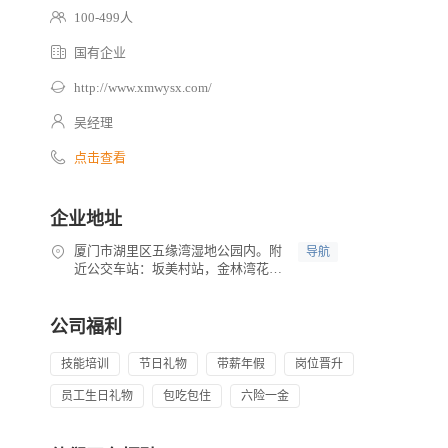
100-499人
国有企业
http://www.xmwysx.com/
吴经理
点击查看
企业地址
厦门市湖里区五缘湾湿地公园内。附
导航
近公交车站：坂美村站，金林湾花园
站，高林社区站、高林市场站、五缘
消防站。乘18、948、949、105、
641、49均可抵达
公司福利
技能培训
节日礼物
带薪年假
岗位晋升
员工生日礼物
包吃包住
六险一金