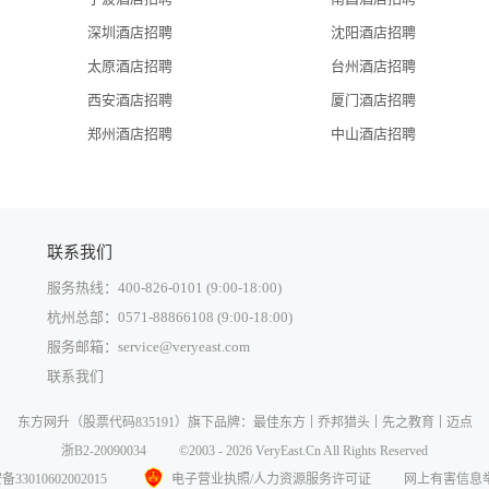
深圳酒店招聘
沈阳酒店招聘
太原酒店招聘
台州酒店招聘
西安酒店招聘
厦门酒店招聘
郑州酒店招聘
中山酒店招聘
联系我们
服务热线：400-826-0101 (9:00-18:00)
杭州总部：0571-88866108 (9:00-18:00)
服务邮箱：service@veryeast.com
联系我们
中国大陆
东方网升
（股票代码835191）旗下品牌：
最佳东方
乔邦猎头
先之教育
迈点
中国香港
浙B2-20090034
©2003 - 2026 VeryEast.Cn All Rights Reserved
中国澳门
3010602002015
电子营业执照/人力资源服务许可证
网上有害信息