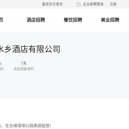
最佳东方首页
企业招聘登录
注册
页
酒店招聘
餐饮招聘
美业招聘
水乡酒店有限公司
n
7天
时
消息回复用时
店，在五缘湿地公园美丽绽放！