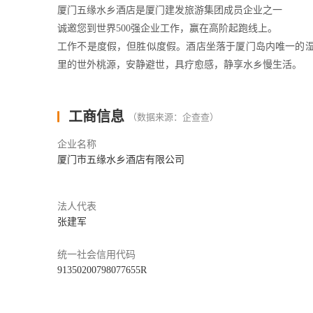
厦门五缘水乡酒店是厦门建发旅游集团成员企业之一
诚邀您到世界500强企业工作，赢在高阶起跑线上。
工作不是度假，但胜似度假。酒店坐落于厦门岛内唯一的
里的世外桃源，安静避世，具疗愈感，静享水乡慢生活。
度假圈也是生活圈，吃喝玩购面面俱全。毗邻万达广场、
个著名景点，可揽湖、看海、出海、观鸟、赏园、慢跑、健
工商信息
（数据来源：企查查）
作为2017年金砖国家领导人厦门会晤重要接待酒店之一
酒店培训体系，让你开拓视野、涵养品位、提升职场竞争力
企业名称
厦门五缘水乡酒店， Z美的湿地风景线， “职”等Z好的你！
厦门市五缘水乡酒店有限公司
法人代表
张建军
统一社会信用代码
91350200798077655R