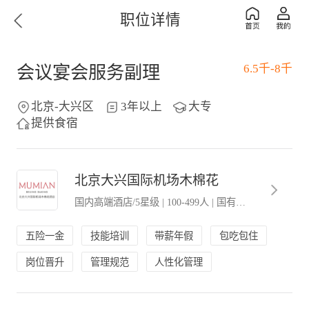
职位详情
6.5千-8千
会议宴会服务副理
北京-大兴区
3年以上
大专
提供食宿
北京大兴国际机场木棉花
国内高端酒店/5星级
|
100-499人
|
国有企业
五险一金
技能培训
带薪年假
包吃包住
岗位晋升
管理规范
人性化管理