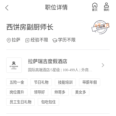
职位详情
8千-1万
西饼房副厨师长
拉萨
经验不限
学历不限
拉萨瑞吉度假酒店
国际高端酒店/5星级
|
100-499人
|
外商独资．外企办事处
五险一金
节日礼物
技能培训
带薪年假
岗位晋升
领导好
帅哥多
美女多
员工生日礼物
包吃包住