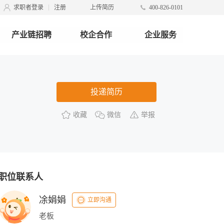
求职者登录
注册
上传简历
400-826-0101
产业链招聘
校企合作
企业服务
投递简历
收藏
微信
举报
职位联系人
凃娟娟
立即沟通
老板