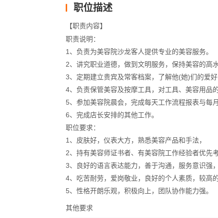
职位描述
【职责内容】
职责说明：
1、负责为美容院沙龙客人提供专业的美容服务。  
2、讲究职业道德，做到文明服务，保持美容的高水
3、定期建立贵宾及常客档案，了解他(她)们的爱
4、负责保管美容及按摩工具，对工具、美容用品的
5、参加美容院晨会，完成每天工作流程报表与每
6、完成店长安排的其他工作。
职位要求：
1、皮肤好，仪表大方，熟悉美容产品和手法，
2、持有美容师证书者、有美容院工作经验者优先
3、良好的语言表达能力，善于沟通，服务意识强
4、吃苦耐劳，爱岗敬业，良好的个人素质，较高
5、性格开朗乐观，积极向上，团队协作能力强。
其他要求