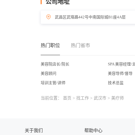
公司地址
武昌区武珞路442号中南国际城B1座4A层
热门职位
热门省市
美容院店长/院长
SPA 美容经理/
美容顾问
美容导师/督导
培训主管/讲师
技术总监
当前位置：
首页
>
找工作
>
武汉市
> 美疗师
关于我们
帮助中心