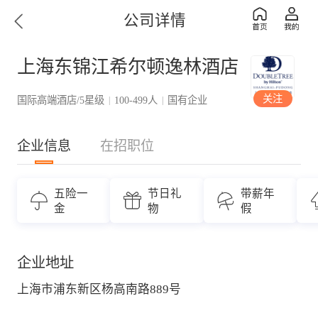
公司详情
上海东锦江希尔顿逸林酒店
关注
国际高端酒店/5星级
100-499人
国有企业
|
|
企业信息
在招职位
五险一
节日礼
带薪年
金
物
假
企业地址
上海市浦东新区杨高南路889号