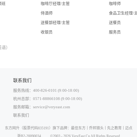
领班
咖啡厅经理/主管
咖啡师
侍酒师
食品卫生经理/
送餐部经理/主管
送餐员
收银员
服务员
英语）
联系我们
服务热线：400-826-0101 (9:00-18:00)
杭州总部：0571-88866108 (9:00-18:00)
服务邮箱：service@veryeast.com
联系我们
中国大陆
东方网升
（股票代码835191）旗下品牌：
最佳东方
乔邦猎头
先之教育
迈点
中国香港
浙B2-20090034
©2003 - 2026 VeryEast.Cn All Rights Reserved