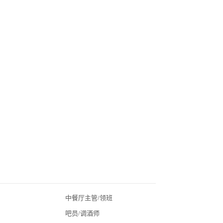
中餐厅主管/领班
北京酒店招聘
吧员/调酒师
广东酒店招聘