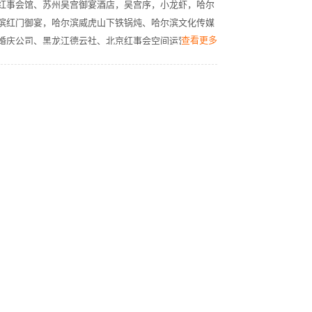
红事会馆、苏州吴宫御宴酒店，吴宫序，小龙虾，哈尔
滨红门御宴，哈尔滨威虎山下铁锅炖、哈尔滨文化传媒
查看更多
婚庆公司、黑龙江德云社、北京红事会空间运营设计研
究所，近年来品牌迅速扩张。