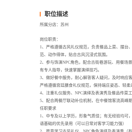
职位描述
所属分店：苏州
岗位职责：
1、严格遵循古风礼仪规范，负责餐品上菜、摆台
范、动作得体，贴合古风沉浸式氛围。
2、参与饰演NPC角色，配合古街巷游玩、用餐场
有专人指导，快速掌握演绎技巧。
3、做好餐中服务，耐心解答客人疑问，及时响应
严格遵循宫廷膳食礼仪规范，保持端庄姿态、轻柔
4、注重礼仪服务、NPC演绎及表演秀及餐品传菜
5、配合两餐厅联动补位机制，在中餐馆客流高峰
任职要求
1、中专及以上学历，形象气质佳；有无经验均可，
语基础的优先录用（可以日常对客学习能力强）
2、愿意学习古风礼仪、NPC角色演绎及表演秀（