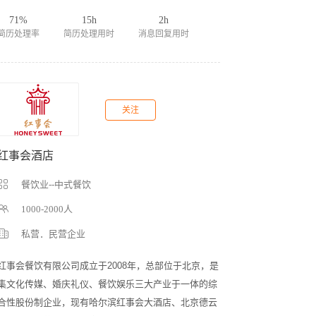
71%
15h
2h
简历处理率
简历处理用时
消息回复用时
关注
红事会酒店
餐饮业--中式餐饮
1000-2000人
私营．民营企业
红事会餐饮有限公司成立于2008年，总部位于北京，是
集文化传媒、婚庆礼仪、餐饮娱乐三大产业于一体的综
合性股份制企业，现有哈尔滨红事会大酒店、北京德云