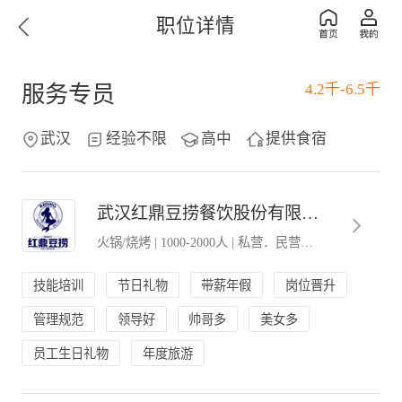
职位详情
4.2千-6.5千
服务专员
武汉
经验不限
高中
提供食宿
武汉红鼎豆捞餐饮股份有限公司
火锅/烧烤
|
1000-2000人
|
私营．民营企业
技能培训
节日礼物
带薪年假
岗位晋升
管理规范
领导好
帅哥多
美女多
员工生日礼物
年度旅游