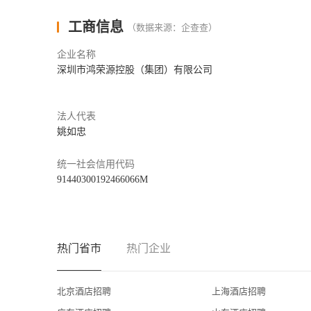
Team Member dormitory will be provided to non-local team memb
WIFI.
工商信息
（数据来源：企查查）
酒店为非本地成员提供舒适的团队成员宿舍，配备空调、洗衣
企业名称
3. Social Benefits全面的社会保险
深圳市鸿荣源控股（集团）有限公司
Full social insurance, housing fund will be offered to all team 
提供养老保险、医疗保险、失业保险、工伤保险、生育保险
4. Team Member Travel Program团队成员入住优惠价
法人代表
姚如忠
It is our policy that team members can benefit from team membe
希尔顿成员可在全球姐妹酒店享有非常优惠的员工入住优惠
统一社会信用代码
5. Leave Benefits假期福利
91440300192466066M
We provides our team members with several types of leave inclu
marriage leave, compassionate leave and etc.
提供法定节假日、年假、带薪病假、产假及陪产假、婚假、
6. Team Member Awards团队成员嘉奖
热门省市
热门企业
We will award whoever dedicates to work as Team Member of 
酒店将定期进行月度优秀成员、年度优秀成员、部门认可等
北京酒店招聘
上海酒店招聘
7. Team Member Training System团队成员培训