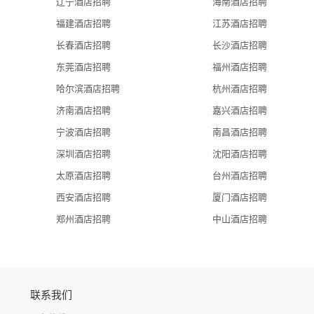
rldwide University), class training, cross training in sister hotels and 
辽宁酒店招聘
海南酒店招聘
福建酒店招聘
江苏酒店招聘
国内外姐妹酒店交叉培训机会以及集团内部调动机会。
长春酒店招聘
长沙酒店招聘
东莞酒店招聘
福州酒店招聘
larly.
哈尔滨酒店招聘
杭州酒店招聘
济南酒店招聘
嘉兴酒店招聘
宁波酒店招聘
南昌酒店招聘
深圳酒店招聘
沈阳酒店招聘
请提前做好面试预约，非约勿扰）
太原酒店招聘
台州酒店招聘
西安酒店招聘
厦门酒店招聘
郑州酒店招聘
中山酒店招聘
联系我们
minutes walking distance to hotel.