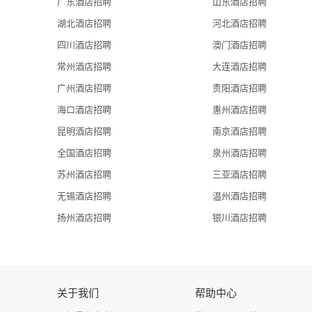
In Hilton Worldwide, we provide online courses (in the Hilton Wo
广东酒店招聘
山东酒店招聘
internal transfer opportunities for all full-time team members.
湖北酒店招聘
河北酒店招聘
我们提供在职培训、课堂培训、全员免费希尔顿大学课程、
四川酒店招聘
澳门酒店招聘
8. Variety of Activities团队成员活动
常州酒店招聘
大连酒店招聘
Hotel will organize a variety of activities for team members regu
广州酒店招聘
贵阳酒店招聘
酒店会定期为团队成员举办各种丰富多彩的活动。
海口酒店招聘
惠州酒店招聘
Recruitment Day 招聘接待日：
昆明酒店招聘
南京酒店招聘
Tuesday to Friday: 10.30am – 11.30am；2.00pm – 5.00pm
全国酒店招聘
泉州酒店招聘
周二至周五：上午10:30 - 11:30；下午2:00 - 5:00（
苏州酒店招聘
三亚酒店招聘
无锡酒店招聘
温州酒店招聘
Address for interview应聘地址：
扬州酒店招聘
银川酒店招聘
NO. 5001 Tinghai Dadao, Nanshan District,
Shenzhen City, Guangdong
广东省深圳市南山区听海大道5001号
Transportation Information交通信息
关于我们
帮助中心
Please take Line 5 to Guiwan/Qianhaiwan Station, then about 10 