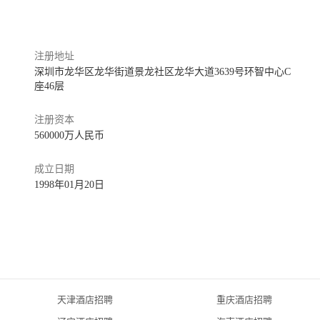
ers with air condition, refrigerator, washing machine, bed linens and 
机、床上用品及WIFI。
注册地址
深圳市龙华区龙华街道景龙社区龙华大道3639号环智中心C
members.
座46层
、住房公积金。
注册资本
560000万人民币
r rate when rooms are available.
价。
成立日期
1998年01月20日
ding public holiday, annual leave, paid medical leave, maternity leave, 
丧假等假期。
Month, Team Member of Year and etc.
表彰。
天津酒店招聘
重庆酒店招聘