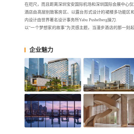
在咫尺，而且距离深圳宝安国际机场和深圳国际会展中心仅
酒店由高层别致客房区、以露台形式设计的裙楼多功能区
内设计由世界著名设计事务所Yabu Pushelberg操刀.
以“一个梦想家的故事”为灵感主题，当漫步酒店的那一刻
蜿蜒交织，让到访宾客踏上一段大隐于市的都市之旅。
300间典雅奢华客房及套房，拥有花园城市和波澜海湾景
企业魅力
卧室和浴室间水墨晕染出的美学连通门，方寸之间无不展现出
4间餐厅和酒吧，呈现风格各异的特色美食，为宾客打造了
酒店拥有超2,100平方米的商务及宴会空间，其中包括一间
备，严谨专业的会议服务与丰富经验的厨艺团队，为每一
商务宴会，或是相聚之刻，均是宾客的合意之选。
Benefits for Team Member 员工福利
1. Duty Meals免费用餐
Duty meals per working day will be provided to all team membe
所有团队成员可在员工餐厅免费用餐。
2. Team Member Dormitory免费员工宿舍