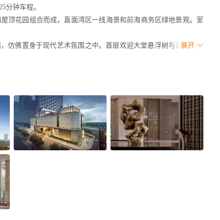
25分钟车程。
和屋顶花园组合而成，直面湾区一线海景和前海商务区绿地景观。室
起，仿佛置身于现代艺术氛围之中。首层欢迎大堂悬浮树与潺潺流水
展开
观，从森系原木地板、中式屏风格栅、亚麻针织质感背景墙与挂毯，到
Yabu鲜明的设计语言。
不同的餐饮与休闲选择，以美馔佳酿开启奇妙的味蕾之旅！
1,100平方米的多元创意性无柱大宴会厅。酒店提供先进的影音视听设
位与会嘉宾定制一站式的会议服务体验。不论是人生至臻婚礼，还是
rs.