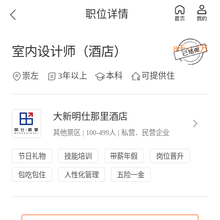
职位详情
8千-1.2万
室内设计师（酒店）
崇左
3年以上
本科
可提供住
大新明仕那里酒店
其他景区
|
100-499人
|
私营．民营企业
节日礼物
技能培训
带薪年假
岗位晋升
包吃包住
人性化管理
五险一金