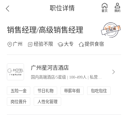
职位详情
6千-8千
销售经理/高级销售经理
广州
经验不限
大专
提供食宿
广州星河吉酒店
国内高端酒店/5星级
|
100-499人
|
私营．民营企业
五险一金
节日礼物
带薪年假
包吃包住
岗位晋升
人性化管理