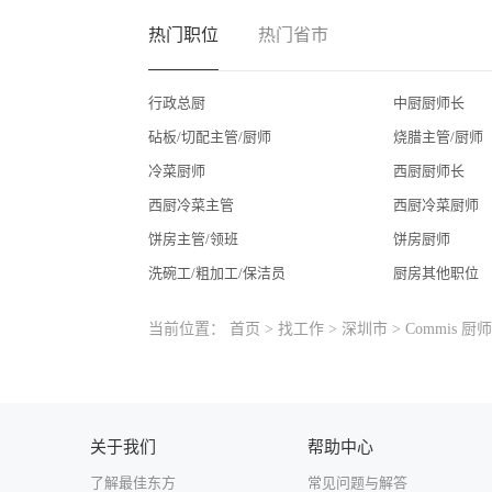
热门职位
热门省市
行政总厨
中厨厨师长
砧板/切配主管/厨师
烧腊主管/厨师
冷菜厨师
西厨厨师长
西厨冷菜主管
西厨冷菜厨师
饼房主管/领班
饼房厨师
洗碗工/粗加工/保洁员
厨房其他职位
当前位置：
首页
>
找工作
>
深圳市
> Commis 厨师
关于我们
帮助中心
了解最佳东方
常见问题与解答