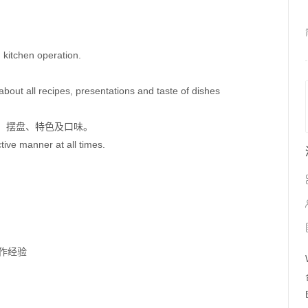
kitchen operation. 
ut all recipes, presentations and taste of dishes 
、摆盘、特色及口味。
tive manner at all times.
。
作经验