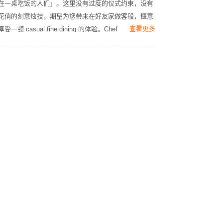
在一桌吃饭的人们」。这里没有过度的仪式约束，没有
花俏的刻意炫技，期望为您带来在好友家做客般，惬意
查看更多
享受一顿 casual fine dining 的体验。Chef 
Rainy（2026黑珍珠年轻主厨）及团队深耕「西式 
Omakase」理念，为您呈现日式审美与法餐技巧融合之
美。依据时令变化和每日灵感，案前菜肴也将蕴藏无限
可能和惊喜。店内存有超过200款全球精品葡萄酒，以
法国勃艮第、香槟为主，辅以隆河谷、卢瓦尔河谷、波
尔多、意大利、西班牙等名产区。另有侍酒师团队精选
6杯佐餐葡萄酒品鉴套餐，供您享受餐酒相搭之妙趣。
围桌而坐，酒食欢语。