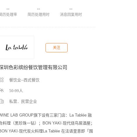
--
--
--
简历处理率
简历处理用时
消息回复用时
关注
深圳色彩缤纷餐饮管理有限公司
餐饮业--西式餐饮
50-99人
私营．民营企业
WINE LAB GROUP旗下设有三家门店：La Tablée 融
合料理（黑珍珠一钻）；BON YAKI·现代烧鸟居酒屋；
BON YAKI·现代炭火料理La Tablée 在法语里意即「围