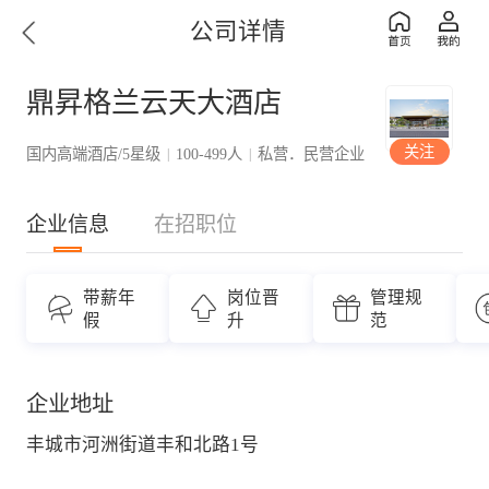
公司详情
鼎昇格兰云天大酒店
关注
国内高端酒店/5星级
100-499人
私营．民营企业
|
|
企业信息
在招职位
带薪年
岗位晋
管理规
假
升
范
企业地址
丰城市河洲街道丰和北路1号