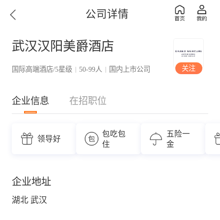
公司详情
武汉汉阳美爵酒店
关注
国际高端酒店/5星级
50-99人
国内上市公司
|
|
企业信息
在招职位
包吃包
五险一
领导好
住
金
企业地址
湖北 武汉