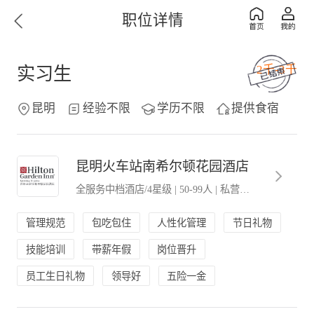
职位详情
2千-3千
实习生
昆明
经验不限
学历不限
提供食宿
昆明火车站南希尔顿花园酒店
全服务中档酒店/4星级
|
50-99人
|
私营．民营企业
管理规范
包吃包住
人性化管理
节日礼物
技能培训
带薪年假
岗位晋升
员工生日礼物
领导好
五险一金