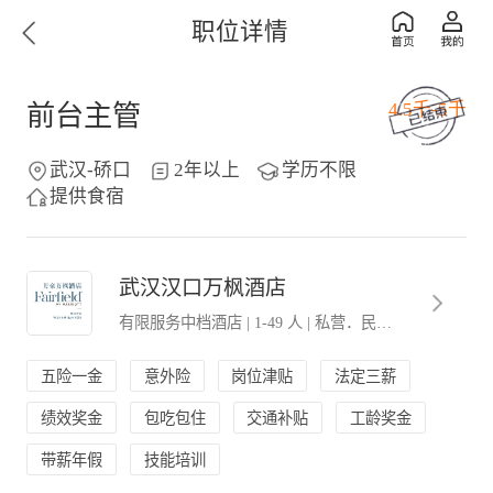
职位详情
4.5千-5千
前台主管
武汉-硚口
2年以上
学历不限
提供食宿
武汉汉口万枫酒店
有限服务中档酒店
|
1-49 人
|
私营．民营企业
五险一金
意外险
岗位津贴
法定三薪
绩效奖金
包吃包住
交通补贴
工龄奖金
带薪年假
技能培训