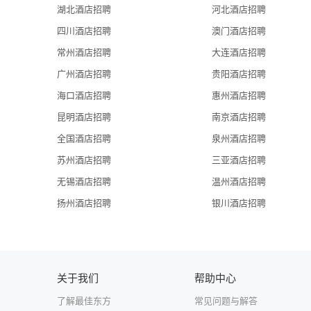
优托邦、万达购物中心及广州国际网球中心。距离地铁21号线
湖北酒店招聘
河北酒店招聘
十分便利。酒店拥有不同规格的各式客房60间，所有房间
四川酒店招聘
澳门酒店招聘
次交错的建筑空间设计，是欧式园林与科城体育公园完美
常州酒店招聘
大连酒店招聘
本着诚信、关怀的经营理念，舒适、体贴的服务原则，感
运动健身、自助洗衣房，是商务出差的上佳选择。酒店地址
广州酒店招聘
贵阳酒店招聘
海口酒店招聘
惠州酒店招聘
昆明酒店招聘
南京酒店招聘
全国酒店招聘
泉州酒店招聘
苏州酒店招聘
三亚酒店招聘
无锡酒店招聘
温州酒店招聘
扬州酒店招聘
银川酒店招聘
关于我们
帮助中心
了解最佳东方
常见问题与解答