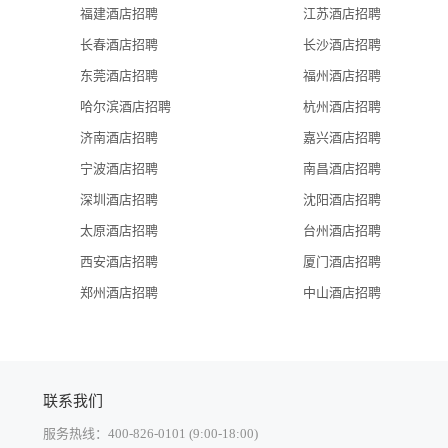
科学城站A1口仅800米，距琶洲国际会展中心仅20分钟车程，交通
福建酒店招聘
江苏酒店招聘
均观景窗户及部分房间拥有观景露台，让您昼沐阳光、夜赏星月。层
长春酒店招聘
长沙酒店招聘
融合的标识，让客人体验国际级体育配套设施带来的从容写意。酒店
东莞酒店招聘
福州酒店招聘
恩、厚德、敏行的企业文化，为您提供商务会议、餐饮、休闲娱乐、
：广东省广州市广州科学城映日路1号
哈尔滨酒店招聘
杭州酒店招聘
济南酒店招聘
嘉兴酒店招聘
宁波酒店招聘
南昌酒店招聘
深圳酒店招聘
沈阳酒店招聘
太原酒店招聘
台州酒店招聘
西安酒店招聘
厦门酒店招聘
郑州酒店招聘
中山酒店招聘
联系我们
服务热线：400-826-0101 (9:00-18:00)