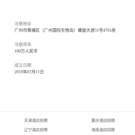
位于国际生物岛内的地标建筑——官洲生命科学创新中心内，地处岛内
面遥望长洲岛、西面远眺广州果园生态保护区。融合了现代设计理念
，视野开阔。居住于此，您不仅能享受到岛内园林景观带来的舒适惬
注册地址
。此外，公寓内设有健身房、水疗区、游乐室等会所设施，无论是长
广州市黄埔区（广州国际生物岛）螺旋大道51号4701房
住体验。工作之余，在公寓附近悠然漫步，即可游览岛内三大园林：
岛内6.6公里的环岛绿道，无论是沿江慢跑或是骑行，清新的空气、
注册资本
度假体验。酒店地址：广东省广州市黄埔区（广州国际生物岛）螺旋
100万人民币
区集团与木莲庄酒店集团联合打造，项目位于黄埔区九龙镇中新知识
成立日期
2019年07月11日
、诺诚健华、P&G宝洁等大型企业，酒店定位中高端轻奢型商务酒
会议厅、健身中心、棋牌室、台球室、洗衣房等配套设施齐全。酒店内
动窗帘，甄选木莲庄定制品牌ROOTS洗浴用品，浴袍，智能品牌卫
光。酒店有不同房型供您选择，每间房均有良好视野，坐拥湖光山
、焕新洗衣房、多功能会议厅、优雅大堂吧服务等，我们会为您提供
与服务。酒店地址：广东省广州市黄埔区九佛街生物医药园康兆二路
天津酒店招聘
重庆酒店招聘
广州科学城映日路1号，广州国际羽毛球培训中心旁，毗邻高德汇、
辽宁酒店招聘
海南酒店招聘