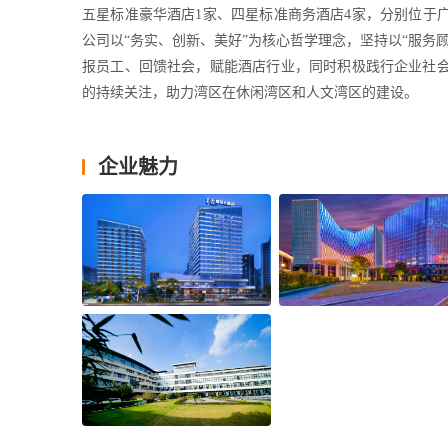
五星标准豪华酒店1家、四星标准商务酒店4家，分别位于
公司以“务实、创新、美好”为核心哲学理念，坚持以“服务
报员工、回馈社会，赋能酒店行业，同时积极践行企业社
的持续关注，助力湾区在休闲湾区和人文湾区的建设。
公司管理酒店项目：
广州开芯国际大酒店“MORDIN”是木莲庄集团首
企业魅力
MORDIN酒店又名开芯国际大酒店，是秉承合景泰富集
城第一家五星级高端奢华酒店，遵循政府项目规则秉承建
与花园的全局体验。“连接山林湖岸平衡都市丛林，艺术与生
客房，采用现代原木设计，彰显自然本色，简约装饰点缀
园，生态园林环绕，尽收湖光绿色。客房甄选德国高端卫
如居家一般，尽享静谧的睡眠时光。酒店地址：广东省广州
广州生物岛高新木莲庄酒店广州生物岛高新木莲庄酒店位
约500米即可便利通达全城。从酒店出发，驱车前往珠江新
洗衣房，会议室，行政空间等设施，辅以大堂书吧等休憩
房布草采用裸棉材质，零添加、无漂白，100%纯天然床
适睡眠。酒店地址：广东省广州市黄埔区（广州国际生物岛）