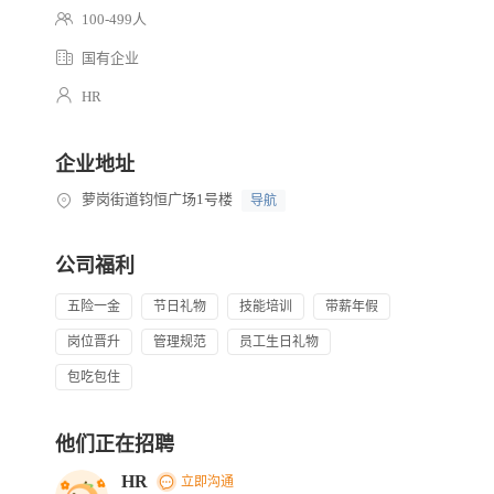
100-499人
国有企业
HR
企业地址
萝岗街道钧恒广场1号楼
导航
公司福利
五险一金
节日礼物
技能培训
带薪年假
岗位晋升
管理规范
员工生日礼物
包吃包住
他们正在招聘
HR
立即沟通