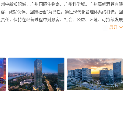
广州中新知识城、广州国际生物岛、广州科学城。广州高新酒管有限
顾客、成就伙伴、回馈社会”为己任，通过现代化管理体系的打造，回
会责任，保持在经营过程中对顾客、社会、公益、环境、可持续发展
展开
个高端奢华品牌由广州高新投资集团和合景泰富集团联袂打造的广州
团豪宅设计基因主打高级设计与奢华配套的全服务五星级酒店作为知识
设初心和定位，突破常规空间设计超越传统现代奢华，营造贯穿室内
活相融合”的设计理念始终贯通于酒店各个空间。典雅考究的311间
浓郁岭南风韵。坐拥独特城市与园林视野，揽获凤凰湖、侧卧滨水公
浴品牌系列用品，彰显贵族优雅气质，倾情打造一场非凡旅程，让您
市黄埔区龙湖街道领创街9号
于广州国际生物岛星岛环南路106号，毗邻地铁4号线官洲站，步行
城及琶洲会展中心仅约7公里车程。酒店拥有322间客房，配套餐厅，
区域，于您在繁忙的商务活动中获得一份身体与心灵的宁静之享。客
品。床垫采用美国舒达品牌，精妙的弹簧支承结构，带给您每晚安静舒
星岛环南路106号B3栋