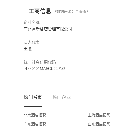
广州盛捷生物岛服务公寓   广州盛捷生物岛服务公寓
核心位置。南依广州大学城、北望琶洲国际会展中心、东
工商信息
（数据来源：企查查）
的广州盛捷生物岛服务公寓，所有客房均位于在37层以上
企业名称
意，更能将珠江江景及珠江新城CBD的城市胜景尽收眼底
广州高新酒店管理有限公司
期居住或短途旅行下榻，您和家人都能收获温馨惬意的入
叠翠园、揽胜园及水墨园，发现生物岛一年四季独特的美。
法人代表
绿意盎然的生态景观，不需远离繁华闹市也可享受悠哉的
王曦
大道51号
统一社会信用代码
广州知识城健芯国际大酒店健芯国际大酒店由广州高新
91440101MA5CUG2Y52
城国际生物医药价值创新中心内，紧邻百济神州、GE龙沙
店，拥有190间原木轻奢风格客房，全日制餐厅、多功能
客房和套房区域位于5-12层，环绕人工湖，生态园林，电
浴，为客人倾情打造非凡旅程，尽享居家般静谧的睡眠时
热门省市
热门企业
色，有免费停车场，提供丰富营养热早餐、燃动健身中心
优质的服务，让您感受到健芯国际大酒店独具匠心的产品
93号（广州中新知识城）
北京酒店招聘
上海酒店招聘
广州高新国羽木莲庄酒店 广州高新国羽木莲庄酒店位于
广东酒店招聘
山东酒店招聘