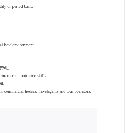
hly or period basis.
ne.
nal hotelenvironment.
流利。
ritten communication skills.
解。
ts, commercial houses, travelagents and tour operators.