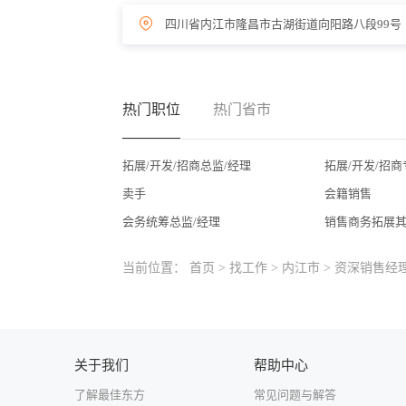
四川省内江市隆昌市古湖街道向阳路八段99号
热门职位
热门省市
拓展/开发/招商总监/经理
拓展/开发/招商
卖手
会籍销售
会务统筹总监/经理
销售商务拓展
当前位置：
首页
>
找工作
>
内江市
> 资深销售经理 Sen
关于我们
帮助中心
了解最佳东方
常见问题与解答