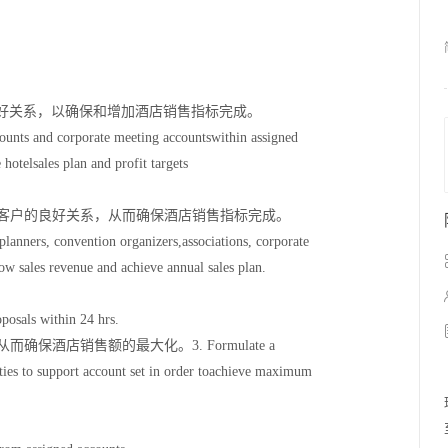
好关系，以确保和增加酒店销售指标完成。
ounts and corporate meeting accountswithin assigned
 hotelsales plan and profit targets
议客户的良好关系，从而确保酒店销售指标完成。
planners, convention organizers,associations, corporate
ow sales revenue and achieve annual sales plan.
posals within 24 hrs.
保酒店销售额的最大化。3. Formulate a
ities to support account set in order toachieve maximum