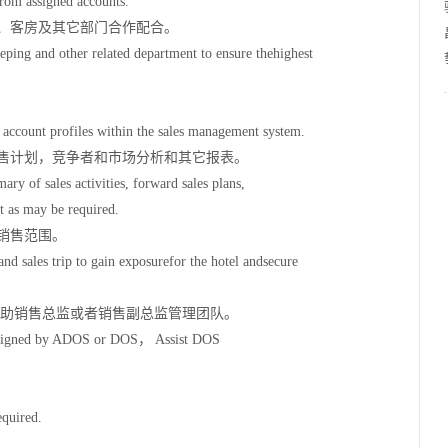
 from assigned accounts.
饮、客房及其它部门合作配合。
ing and other related department to ensure thehighest
nd account profiles within the sales management system.
销售计划，竞争者和市场分析和其它报表。
ry of sales activities, forward sales plans,
t as may be required.
大销售范围。
 and sales trip to gain exposurefor the hotel andsecure
并协助销售总监或者销售副总监管理团队。
 assigned by ADOS or DOS， Assist DOS
equired.