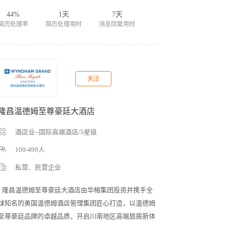
44%
1天
7天
简历处理率
简历处理用时
消息回复用时
关注
隆昌温德姆至尊豪廷大酒店
酒店业--国际高端酒店/5星级
100-499人
私营．民营企业
  隆昌温德姆至尊豪廷大酒店由华榕集团投资并携手全
球知名的美国温德姆酒店管理集团匠心打造，以温德姆
至尊豪廷品牌的卓越品质，开启川南地区高端旅居新体