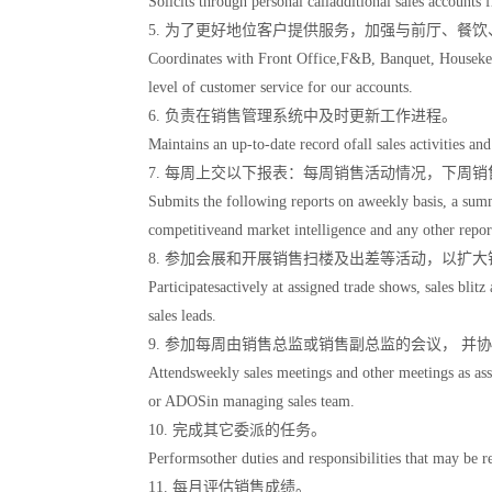
Solicits through personal calladditional sales accounts
5. 为了更好地位客户提供服务，加强与前厅、餐
Coordinates with Front Office,F&B, Banquet, Housekeep
level of customer service for our accounts.
6. 负责在销售管理系统中及时更新工作进程。
Maintains an up-to-date record ofall sales activities a
7. 每周上交以下报表：每周销售活动情况，下周
Submits the following reports on aweekly basis, a summa
competitiveand market intelligence and any other repor
8. 参加会展和开展销售扫楼及出差等活动，以扩
Participatesactively at assigned trade shows, sales blitz
sales leads.
9. 参加每周由销售总监或销售副总监的会议， 
Attendsweekly sales meetings and other meetings as
or ADOSin managing sales team.
10. 完成其它委派的任务。
Performsother duties and responsibilities that may be r
11. 每月评估销售成绩。