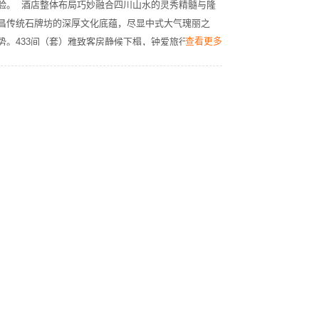
验。  酒店整体布局巧妙融合四川山水的灵秀精髓与隆
昌传统石牌坊的深厚文化底蕴，尽显中式大气瑰丽之
查看更多
势。433间（套）雅致客房静候下榻，钟爱旅行的宾客
既可在独具设计品位遊廊大堂品茗尝香，还可在星璨全
日制餐厅、豪廷轩中餐厅、银座餐厅等尽享环球美飨。
不仅如此，典雅华美的温德姆厅、隆昌厅内可举行商务
活动、会议宴会等，感受酒店专业周到的会晤服务。娱
乐中心、室内恒温泳池、健身中心、SPA将令宾客的下
榻精彩纷呈。酒店坐落于隆昌市恒星湖畔，毗邻高速路
出入口，交通便捷，地处成渝都市圈中段核心，50分钟
即可到达成都重庆两大国际都市。