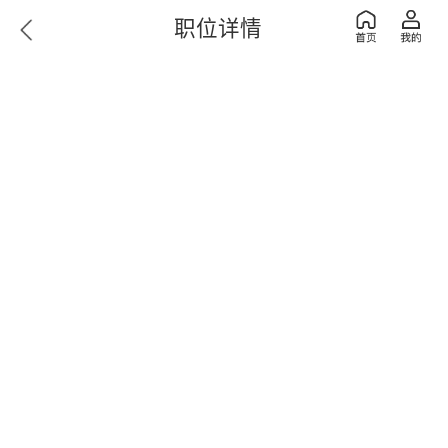
职位详情
抱歉～您查看的职位/企业不存在