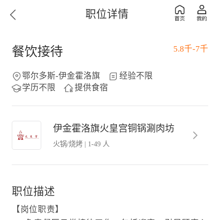
职位详情
5.8千-7千
餐饮接待
鄂尔多斯-伊金霍洛旗
经验不限
学历不限
提供食宿
伊金霍洛旗火皇宫铜锅涮肉坊
火锅/烧烤
|
1-49 人
职位描述
【岗位职责】