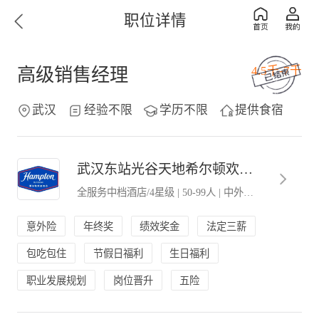
职位详情
4.5千-7千
高级销售经理
武汉
经验不限
学历不限
提供食宿
武汉东站光谷天地希尔顿欢朋酒店
全服务中档酒店/4星级
|
50-99人
|
中外合营(合资．合作)
意外险
年终奖
绩效奖金
法定三薪
包吃包住
节假日福利
生日福利
职业发展规划
岗位晋升
五险