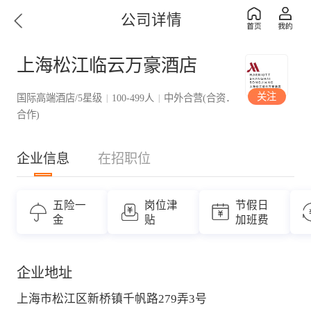
公司详情
上海松江临云万豪酒店
关注
国际高端酒店/5星级
100-499人
中外合营(合资．
|
|
合作)
企业信息
在招职位
五险一
岗位津
节假日
金
贴
加班费
企业地址
上海市松江区新桥镇千帆路279弄3号