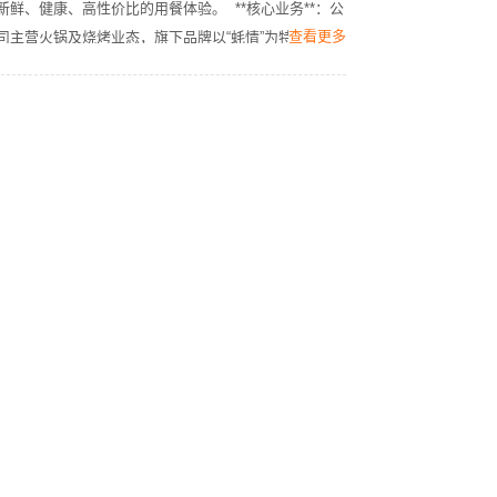
新鲜、健康、高性价比的用餐体验。  **核心业务**：公
查看更多
司主营火锅及烧烤业态，旗下品牌以“蚝情”为特色，主
打海鲜与肉类结合的创新产品，如鲜蚝火锅、秘制烧烤
等，辅以多元化的菜品组合，满足不同消费群体的需
求。  **企业规模**：现有员工500-999人，拥有成熟的
中央厨房供应链体系与标准化门店管理体系，已实现从
食材采购、加工到门店运营的全链条管控，确保出品稳
定与食品安全。  **发展优势**：  1. **供应链整合**：
与优质食材基地建立直采合作，保障海鲜、肉类的鲜度
与成本优势；  2. **标准化运营**：通过数字化管理系统
与系统化培训，实现门店高效复制与服务质量统一；  
3. **团队文化**：倡导军队式执行力与团队协作，打造
高效、务实的管理梯队。  未来，公司将持续深耕区域
市场，通过产品创新与品牌升级，向全国连锁化目标迈
进。