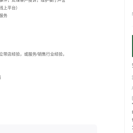
发事件，处理客户投诉，维护餐厅声誉
等线上平台）
服务
立带店经验，或服务/销售行业经验，
强