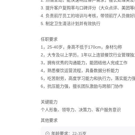
2. 热情主动，能快速响应客户需求，擅长处理突
3. 提升客户复购率与口碑评分（大众点评、美团
4. 负责前厅员工的培训与考核，带领前厅人员做好
5. 制定卫生清洁计划并有效执行
任职要求
1，25-40岁，身高不低于170cm，身材匀称
2，大专及以上学历，1年以上连锁餐饮行业管理独
3，拥有优秀的沟通能力，能团结他人完成工作
4，熟悉餐饮运营流程，具备数据分析能力
5，吃苦耐劳，高度学习能力和执行力，落实能力
6，抗压能力强，擅长团队激励与跨部门协作
关键能力
个人形象、领导力、决策力、客户服务意识
其他要求
年龄要求：22-35岁