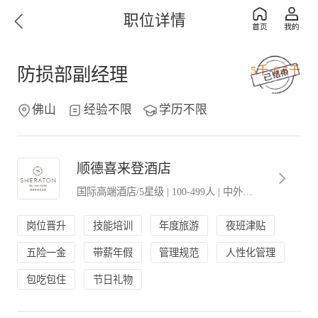
职位详情
5千-6.5千
防损部副经理
佛山
经验不限
学历不限
顺德喜来登酒店
国际高端酒店/5星级
|
100-499人
|
中外合营(合资．合作)
岗位晋升
技能培训
年度旅游
夜班津贴
五险一金
带薪年假
管理规范
人性化管理
包吃包住
节日礼物