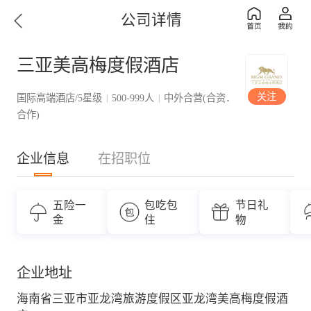
公司详情
三亚美高梅度假酒店
关注
国际高端酒店/5星级
500-999人
中外合营(合资．
|
|
合作)
企业信息
在招职位
五险一
包吃包
节日礼
金
住
物
企业地址
海南省三亚市亚龙湾旅游度假区亚龙湾美高梅度假酒