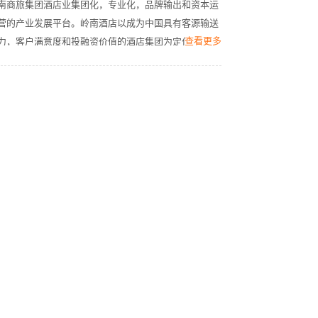
南商旅集团酒店业集团化，专业化，品牌输出和资本运
营的产业发展平台。岭南酒店以成为中国具有客源输送
查看更多
力，客户满意度和投融资价值的酒店集团为定位，深度
融合本土文化与国际现代化管理理念，为业主创造最大
价值的发展目标，致力于将岭南文化，品质于匠心带向
世界。岭南控股是岭南商旅集团旅游产业的运营整合平
台、创新发展平台和投融资管理平台。市值排名进入A
股旅游酒店上市企业前10，旗下广之旅位列出境游旅行
社全国第一，花园酒店是全国三家白金五星酒店之一，
白云国际会议中心位列全国百强会议酒店第三位。岭南
集团，主要业务包括旅游、酒店、商贸、会展和食品。
集团连续15年位列中国旅游集团20强，目前在中国零售
百强排名第24位，进入中国服务业企业500强。全集团
拥有旅行社、百货商场、酒店、会议会展中心、专业市
场、食品加工、物流和超市、便利店企业近200家，其
中,拥有岭南控股(SZ000524) 、广百股份 (SZ002187) 2
家上市公司、广百展贸 (870079)1家新三板公司。岭南