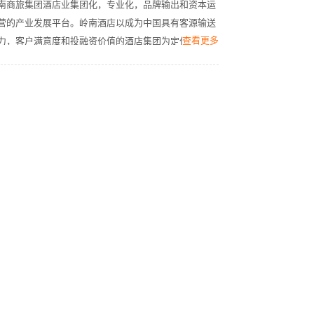
南商旅集团酒店业集团化，专业化，品牌输出和资本运
营的产业发展平台。岭南酒店以成为中国具有客源输送
查看更多
力，客户满意度和投融资价值的酒店集团为定位，深度
融合本土文化与国际现代化管理理念，为业主创造最大
价值的发展目标，致力于将岭南文化，品质于匠心带向
世界。岭南控股是岭南商旅集团旅游产业的运营整合平
台、创新发展平台和投融资管理平台。市值排名进入A
股旅游酒店上市企业前10，旗下广之旅位列出境游旅行
社全国第一，花园酒店是全国三家白金五星酒店之一，
白云国际会议中心位列全国百强会议酒店第三位。岭南
集团，主要业务包括旅游、酒店、商贸、会展和食品。
集团连续15年位列中国旅游集团20强，目前在中国零售
百强排名第24位，进入中国服务业企业500强。全集团
拥有旅行社、百货商场、酒店、会议会展中心、专业市
场、食品加工、物流和超市、便利店企业近200家，其
中,拥有岭南控股(SZ000524) 、广百股份 (SZ002187) 2
家上市公司、广百展贸 (870079)1家新三板公司。岭南