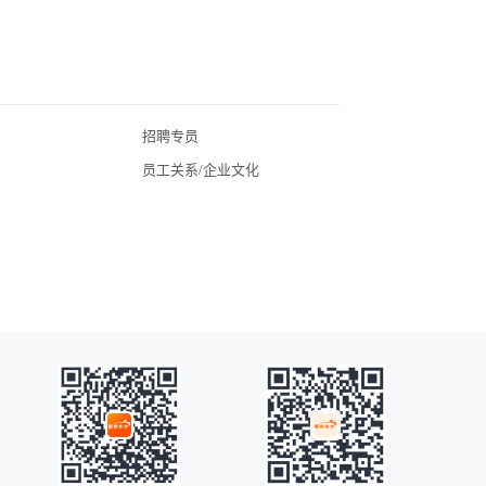
集团致力于打造涵盖旅商出行、品牌酒店、百货零售、
会展运营、展贸物流、IP互娱、品质食品、饮食文化、
全球导购、休闲养生于一体的、以消费体验为核心的国
际化“泛商旅生态圈”，坚持“致力品质服务，成就美好生
活”为使命，成为有担当、讲品质的民生消费集团。
招聘专员
北京酒店招聘
员工关系/企业文化
广东酒店招聘
湖北酒店招聘
四川酒店招聘
常州酒店招聘
广州酒店招聘
海口酒店招聘
昆明酒店招聘
全国酒店招聘
苏州酒店招聘
无锡酒店招聘