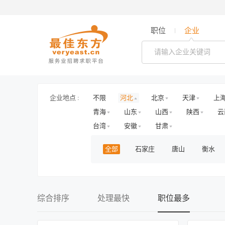
职位
企业
企业地点 :
不限
河北
北京
天津
上
青海
山东
山西
陕西
云
台湾
安徽
甘肃
全部
石家庄
唐山
衡水
综合排序
处理最快
职位最多