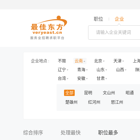
职位
企业
企业地点 :
不限
云南
北京
天津
上
辽宁
青海
山东
山西
陕
台湾
安徽
甘肃
全部
昆明
文山州
昭通
楚雄州
红河州
怒江州
综合排序
处理最快
职位最多