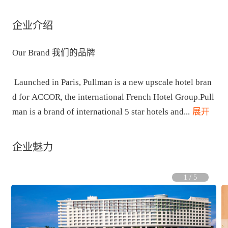
企业介绍
Our Brand 我们的品牌

 Launched in Paris, Pullman is a new upscale hotel bran
d for ACCOR, the international French Hotel Group.Pull
man is a brand of international 5 star hotels and
...
 展开
企业魅力
1
/
5