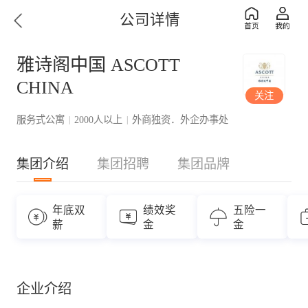
公司详情
雅诗阁中国 ASCOTT
CHINA
关注
服务式公寓
2000人以上
外商独资．外企办事处
|
|
集团介绍
集团招聘
集团品牌
年底双
绩效奖
五险一
薪
金
金
企业介绍