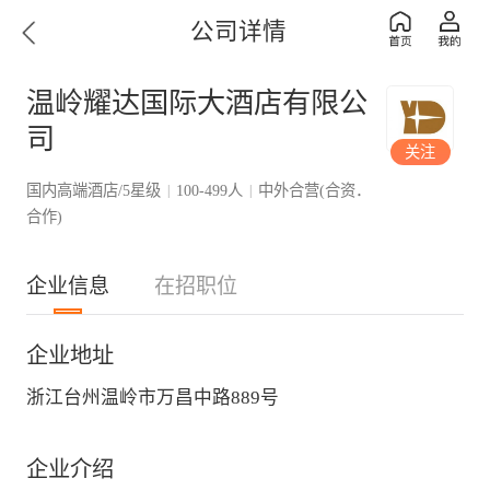
公司详情
温岭耀达国际大酒店有限公
司
关注
国内高端酒店/5星级
100-499人
中外合营(合资．
|
|
合作)
企业信息
在招职位
企业地址
浙江台州温岭市万昌中路889号
企业介绍