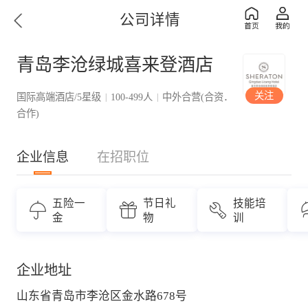
公司详情
青岛李沧绿城喜来登酒店
关注
国际高端酒店/5星级
100-499人
中外合营(合资．
|
|
合作)
企业信息
在招职位
五险一
节日礼
技能培
金
物
训
企业地址
山东省青岛市李沧区金水路678号