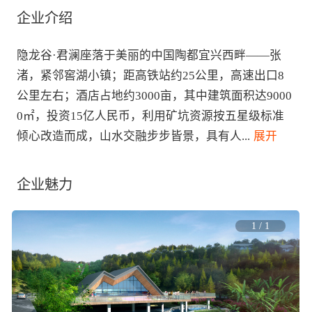
企业介绍
隐龙谷·君澜座落于美丽的中国陶都宜兴西畔——张
渚，紧邻窖湖小镇；距高铁站约25公里，高速出口8
公里左右；酒店占地约3000亩，其中建筑面积达9000
0㎡，投资15亿人民币，利用矿坑资源按五星级标准
倾心改造而成，山水交融步步皆景，具有人
...
 展开
企业魅力
1
/
1