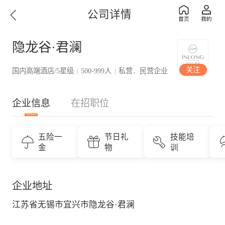
公司详情
隐龙谷·君澜
关注
国内高端酒店/5星级
500-999人
私营．民营企业
|
|
企业信息
在招职位
五险一
节日礼
技能培
金
物
训
企业地址
江苏省无锡市宜兴市隐龙谷·君澜