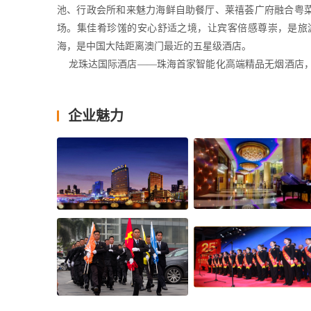
池、行政会所和来魅力海鲜自助餐厅、莱禧荟广府融合粤菜
场。集佳肴珍馐的安心舒适之境，让宾客倍感尊崇，是旅
海，是中国大陆距离澳门最近的五星级酒店。
    龙珠达国际酒店——珠海首家智能化高端精品无烟酒店
气净化和恒温空调系统，让客房空气清新。配套有“一本魅·
健身房、酒吧、KTV、SPA、全自动立体车库和管家式
企业魅力
城景，智能客房，贴心服务，商务出行、居家旅行的臻享之
     关联企业简介    
    龙珠达集团，成立于1991年，作为珠海经济特区最具
力假日酒店、龙珠达国际酒店）、8间商场、1300多个商
近300000平方米商业项目（来魅力女人世界、来魅力口
人，公司成立30年来，积极配合政府成功开展多项工作，
与慈善捐款和社会捐助5000多万元（慈善捐款、台风和
益活动）。细节铸就品质，创新成就未来，从“来魅力女人世界
“来魅力口岸城”。成于细节，胜于品质， 一颗初心，一如
    科学管理 多元布局---30多年来，龙珠达集团坚守“
理、商业物业、文化创意、房地产开发、资本运作等五大板