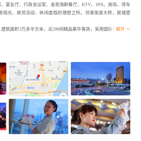
、宴会厅、行政会议室、金苑海鲜餐厅、KTV、SPA、商场、停车
游观光、商贸活动、休闲度假的理想之所。邻港珠澳大桥，居城望
，建筑面积3万多平方米，近200间精品豪华客房，采用国际先进的空
展开
海鲜放题·无国界料理”、 餐厅、商场、美容美发、露天恒温泳池、
代客泊车服务等。与城轨站相连、直达拱北、青茂两大口岸，俯瞰珠澳
选。
影响力的大型集团企业之一，旗下拥有25家公司、2家高星级酒店（来魅
铺、1个大型文化创意园（来魅力壁画村），累计投资建设并运作管理
岸城等知名商业品牌），每年解决就业约3万人，累积解决就业超18万
受到政府各级领导和社会各界人士高度认可。历年来，龙珠达集团参
地震灾区重建、扶贫济困、基层教育、对口资助怒江贫困学生等社会公
”、“来魅力假日酒店”、“来魅力壁画村”、“龙珠达国际酒店”、到
既往，龙珠达集团始终秉承与时俱进，践行优质服务。
品质+品牌+人才”三大战略，多元化布局，规模化运营，业务范围集酒店管
块运营。