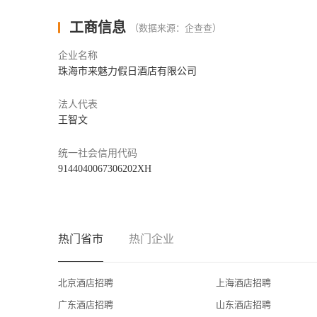
    商业/物业板块---龙珠达旗下魅力商业/物业，品牌
管理模式，打造商业品牌新标杆。
工商信息
（数据来源：企查查）
来魅力女人世界，龙珠达集团旗下的购物商场品牌， 八大
企业名称
层、来魅力·口岸城），总面积8万多平方米。高档服饰、
珠海市来魅力假日酒店有限公司
念、专业运营团队、金钥匙贴身管家式服务 ，顺应消费趋势，
耀世登场，全国首个双口岸双城轨“交通枢纽型商业综合体
法人代表
铁、城轨为一体的商业综合体， 总建筑面积约3万平方米，
王智文
体验。大湾区、大枢纽、大客流、大商圈最值得期待的5G
    酒店管理板块---魅力酒店，品质至上。“来魅力假日
统一社会信用代码
9144040067306202XH
    来魅力假日酒店，高踞拱北之巅地标性建筑，旖旎景
池、行政会所和来魅力海鲜自助餐厅、莱禧荟广府融合粤菜
场。集佳肴珍馐的安心舒适之境，让宾客倍感尊崇，是旅
海，是中国大陆距离澳门最近的五星级酒店。
热门省市
热门企业
    龙珠达国际酒店，珠海首家智能化高端精品无烟酒店，
净化和恒温空调系统，让客房空气清新。配套有“一本魅·海
身房、酒吧、KTV、SPA、全自动立体车库和管家式代
北京酒店招聘
上海酒店招聘
景，智能客房，贴心服务，商务出行、居家旅行的臻享之选。
广东酒店招聘
山东酒店招聘