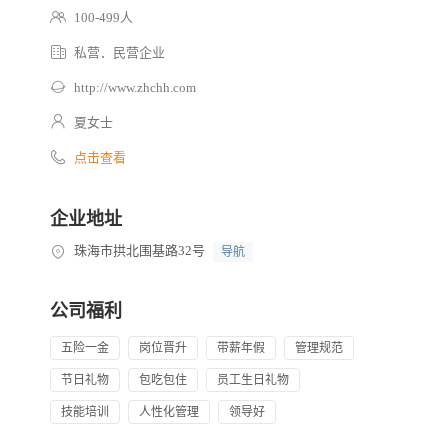
100-499人
私营．民营企业
http://www.zhchh.com
夏女士
点击查看
企业地址
珠海市拱北围基路32号
导航
公司福利
五险一金
岗位晋升
带薪年假
管理规范
节日礼物
包吃包住
员工生日礼物
技能培训
人性化管理
领导好