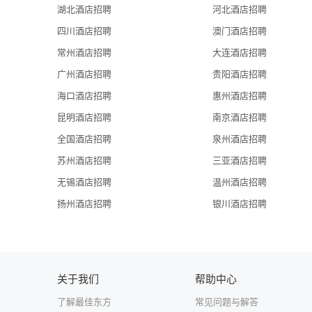
    文化创意板块---魅力印象文化，创意赋能、来魅力壁
湖北酒店招聘
河北酒店招聘
改造公益工程项目，由“壁画村水景广场、香山文化街、葡
四川酒店招聘
澳门酒店招聘
酒店+商业配套”项目。来魅力壁画村，大大改善居民生活
常州酒店招聘
大连酒店招聘
媒有限公司，作为集团自媒体运营平台，整合集团广告运营
    房地产板块---魅力房地产，为宜居之城建品质之
广州酒店招聘
贵阳酒店招聘
产，本着让居住更有品质、让生活更加美好的初心，目前
海口酒店招聘
惠州酒店招聘
产界知名品牌。
昆明酒店招聘
南京酒店招聘
    资本运作板块---魅力资本，规范运作。来魅力投资
全国酒店招聘
泉州酒店招聘
源不断的动力，为事业伙伴、合作商家的事业腾飞提供最有
苏州酒店招聘
三亚酒店招聘
求职者请注意事项：
无锡酒店招聘
温州酒店招聘
1.龙珠达集团旗下公司： 珠海来魅力分公司（来魅力女人
所有的招聘均由龙珠达集团人力资源管理中心统一负责，求
扬州酒店招聘
银川酒店招聘
2.面试时间：周一至周六：上午9：00-11：00 下午2：00-5：
3.面试时须带齐的资料:个人身份证(二代)、一寸照片1张
4.本集团的招聘流程：接收简历－筛选简历－初试－复试－
5.本集团面试地点：珠海来魅力假日酒店二楼人力资源管理
关于我们
帮助中心
6.乘车至拱北站下车，前行300米即可到达珠海来魅力假日酒
了解最佳东方
常见问题与解答
35、207、601、608。