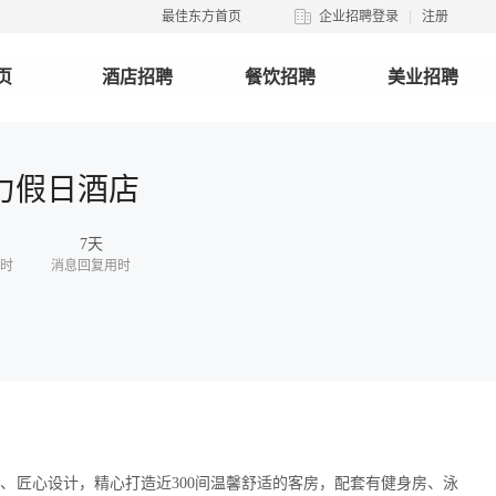
最佳东方首页
企业招聘登录
注册
页
酒店招聘
餐饮招聘
美业招聘
力假日酒店
7天
时
消息回复用时
色、匠心设计，精心打造近300间温馨舒适的客房，配套有健身房、泳