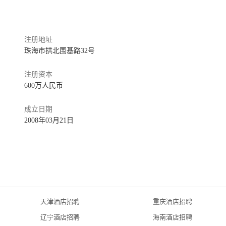
典范。来魅力女人世界、来魅力·口岸城、华城庆宜物业，创新商业模式和
购物商场（拱运店、口岸店、莲花路三店、来魅力假日酒店一楼和B1
注册地址
化妆品、皮具、精品、鞋类、时尚餐饮一应俱全，具备领先的管理理
珠海市拱北围基路32号
激发商业活力，口岸商圈购物知名品牌。来魅力·口岸城——2020 
”，位于广珠城轨总站主楼， 全国首个集拱北口岸、青茂口岸、高
注册资本
投资金额达3亿元， 辐射粤港澳大湾区， 打造沉浸式商业空间购物
600万人民币
智慧商城。
酒店+龙珠达国际酒店”双品牌战略，尽享领略珠澳风情。
成立日期
2008年03月21日
色、匠心设计，精心打造近300间温馨舒适的客房，配套有健身房、泳
、宴会厅、行政会议室、金苑海鲜餐厅、KTV、SPA、商场、停车
游观光、商贸活动、休闲度假的理想之所。邻港珠澳大桥，居城望
建筑面积3万多平方米，近200间精品豪华客房，采用国际先进的空气
鲜放题·无国界料理”、 餐厅、商场、美容美发、露天恒温泳池、健
客泊车服务等。与城轨站相连、直达拱北、青茂两大口岸，俯瞰珠澳城
天津酒店招聘
重庆酒店招聘
  
辽宁酒店招聘
海南酒店招聘