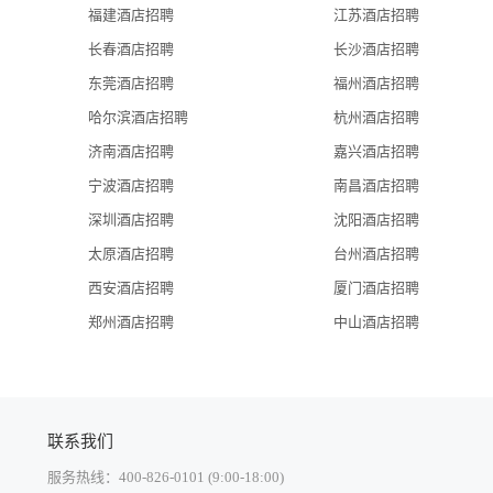
画村——珠三角首个3D壁画村，作为龙珠达集团配合珠海市政府“三旧”
福建酒店招聘
江苏酒店招聘
澳风韵街”等主题文化街区组成的珠海唯一“文化创意园区+高端精品
长春酒店招聘
长沙酒店招聘
环境的同时，达到全面提升珠海城市形象的成果。来魅力印象文化传
东莞酒店招聘
福州酒店招聘
资源、品牌策划及推广，为集团步入大湾区时代创造更大影响力。
家。龙珠达集团旗下房地产公司——家源房地产、诚建房地产、盛源房地
哈尔滨酒店招聘
杭州酒店招聘
已启动多个房地产开发项目，力求在未来五年内，打造成为大湾区地
济南酒店招聘
嘉兴酒店招聘
宁波酒店招聘
南昌酒店招聘
公司，利用集团良好的信誉基础和资本实力，为集团自身长远发展提供源
深圳酒店招聘
沈阳酒店招聘
力的资金保障。
太原酒店招聘
台州酒店招聘
西安酒店招聘
厦门酒店招聘
世界）； 珠海来魅力假日酒店； 龙珠达国际酒店；来魅力口岸城； 
职者请注明应聘的公司名称。
郑州酒店招聘
中山酒店招聘
00。
、毕业证、资格证、健康证。
体检－上岗。
中心。
联系我们
店．途经本车站的公交路线：1、2、8、10、11、30、32、34、
服务热线：400-826-0101 (9:00-18:00)