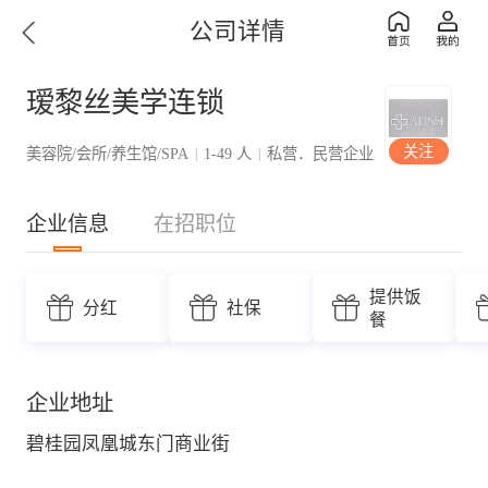
公司详情
瑷黎丝美学连锁
关注
美容院/会所/养生馆/SPA
1-49 人
私营．民营企业
|
|
企业信息
在招职位
提供饭
分红
社保
餐
企业地址
碧桂园凤凰城东门商业街